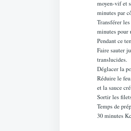
moyen-vif et s
minutes par cô
Transférer les 
minutes pour u
Pendant ce te
Faire sauter j
translucides.
Déglacer la po
Réduire le feu
et la sauce cr
Sortir les fil
Temps de prépa
30 minutes Kca