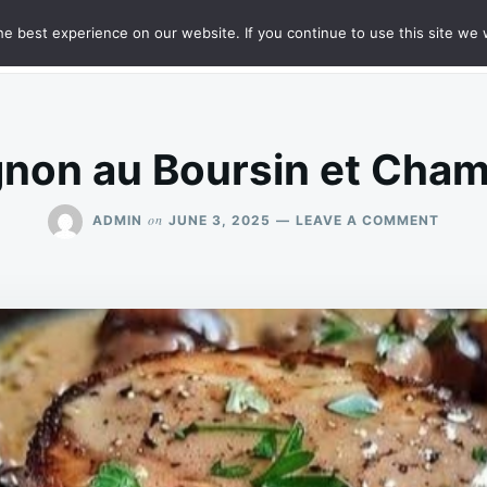
e best experience on our website. If you continue to use this site we w
HT
SAMPLE PAGE
ignon au Boursin et Cha
ON
on
ADMIN
JUNE 3, 2025
LEAVE A COMMENT
FILET
MIGN
AU
BOURS
ET
CHAM