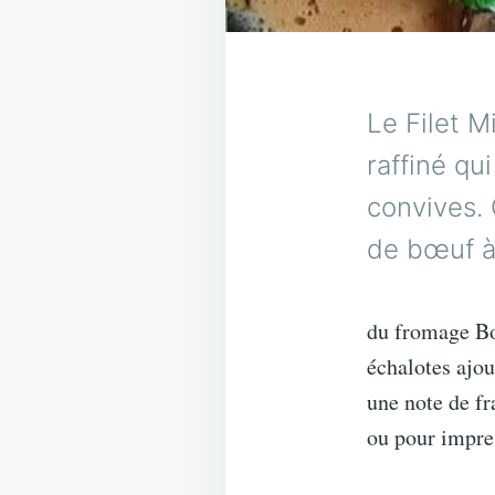
Le Filet 
raffiné qu
convives. 
de bœuf à
du fromage Bou
échalotes ajou
une note de fr
ou pour impres