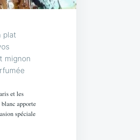
 plat
vos
et mignon
arfumée
ris et les
n blanc apporte
casion spéciale