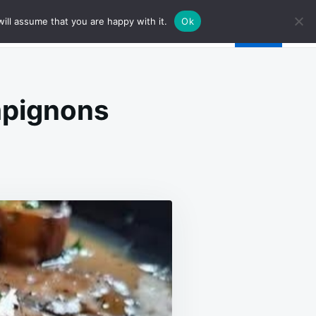
ill assume that you are happy with it.
Ok
mpignons
ON
IN
PIGNONS