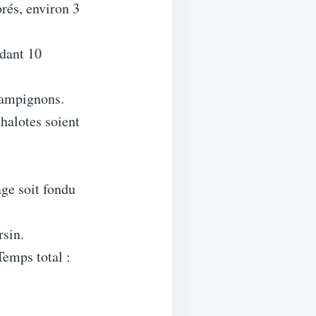
orés, environ 3
ndant 10
hampignons.
chalotes soient
age soit fondu
rsin.
Temps total :