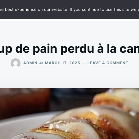
e best experience on our website. If you continue to use this site we w
HT
SAMPLE PAGE
up de pain perdu à la ca
ON
on
ADMIN
MARCH 17, 2025
LEAVE A COMMENT
ROLL
UP
DE
PAIN
PER
À
LA
CAN