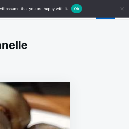
ill assume that you are happy with it.
Ok
nnelle
-
DU
NELLE