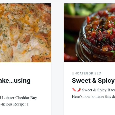
UNCATEGORIZED
bake…using
Sweet & Spic
Sweet & Spicy Bac
Here’s how to make this de
d Lobster Cheddar Bay
e-licious Recipe: 1