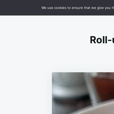
Skip
Search
RECIPES
We use cookies to ensure that we give you th
GOURMET CHEESY MEATLOAF DELIG
to
for:
content
Roll-