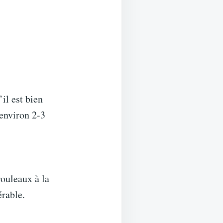
il est bien
 environ 2-3
rouleaux à la
érable.