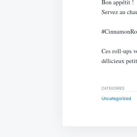
Bon appétit !
Servez au chau
#CinnamonRoll
Ces roll-ups v
délicieux peti
CATEGORIES
Uncategorized