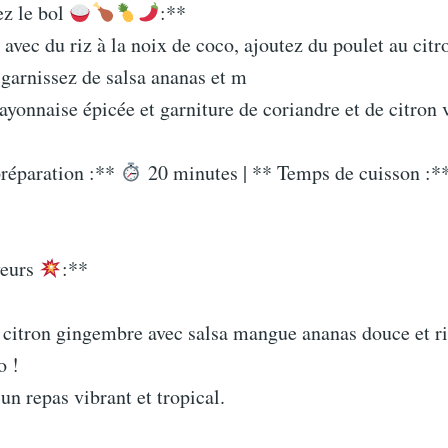
z le bol
:**
ec du riz à la noix de coco, ajoutez du poulet au citr
garnissez de salsa ananas et m
yonnaise épicée et garniture de coriandre et de citron v
réparation :**
20 minutes | ** Temps de cuisson :*
veurs
:**
y citron gingembre avec salsa mangue ananas douce et r
o !
 un repas vibrant et tropical.