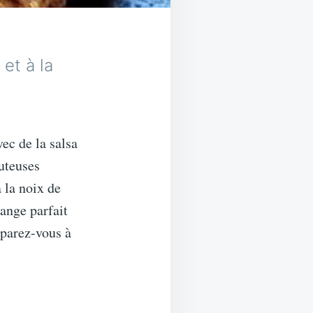
et à la
ec de la salsa
uteuses
 la noix de
lange parfait
éparez-vous à