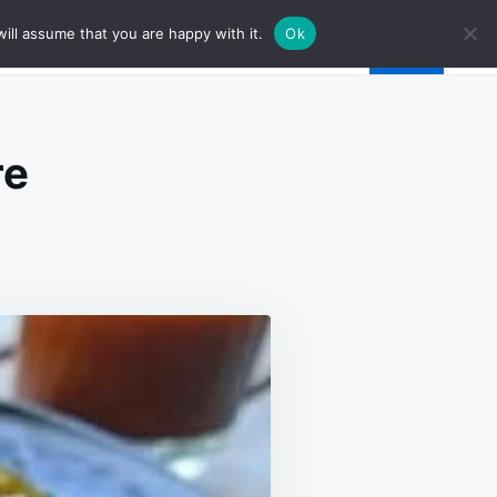
ill assume that you are happy with it.
Ok
re
LET
RON
GEMBRE