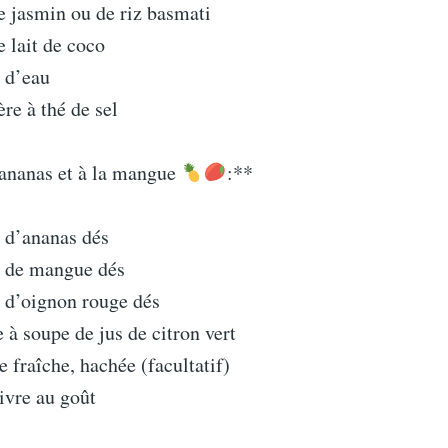
e jasmin ou de riz basmati
e lait de coco
e d’eau
ère à thé de sel
nananas et à la mangue
:**
e d’ananas dés
e de mangue dés
e d’oignon rouge dés
e à soupe de jus de citron vert
 fraîche, hachée (facultatif)
ivre au goût