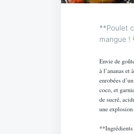
**Poulet c
mangue !
Envie de goûte
à l’ananas et 
enrobées d’un 
coco, et garni
de sucré, acid
une explosion
**Ingrédients