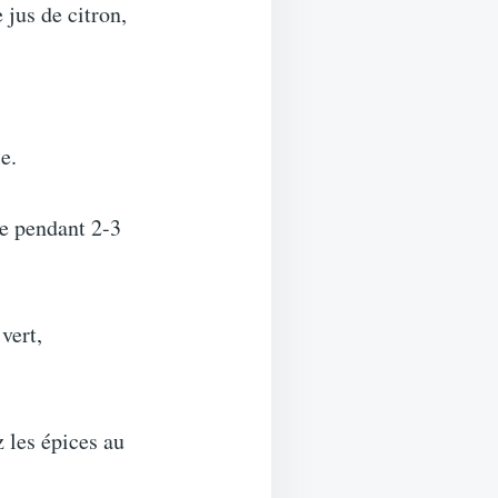
 jus de citron,
e.
re pendant 2-3
vert,
z les épices au