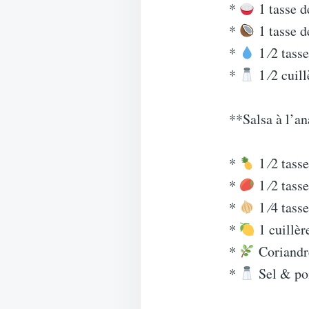
*
1 tasse d
*
1 tasse d
*
1 ⁄2 tass
*
1 ⁄2 cuill
**Salsa à l’a
*
1 ⁄2 tass
*
1 ⁄2 tass
*
1 ⁄4 tass
*
1 cuillèr
*
Coriandre
*
Sel & po