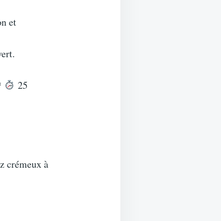
on et
ert.
*
25
iz crémeux à