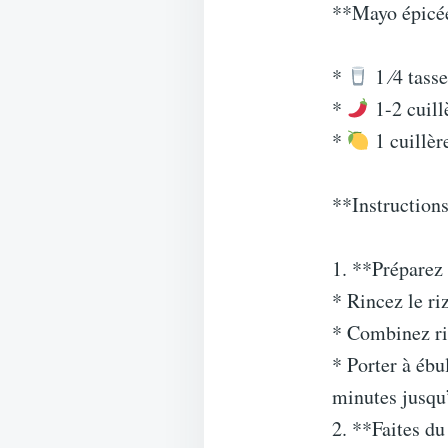
**Mayo épic
*
1 ⁄4 tass
*
1-2 cuill
*
1 cuillère
**Instructions
1. **Préparez 
* Rincez le ri
* Combinez riz
* Porter à ébu
minutes jusqu’
2. **Faites d