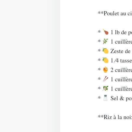
**Poulet au c
*
1 lb de p
*
1 cuillèr
*
Zeste de 
*
1 ⁄4 tasse
*
2 cuillèr
*
1 cuillèr
*
1 cuillèr
*
Sel & po
**Riz à la no