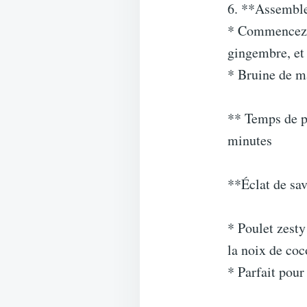
6. **Assemble
* Commencez av
gingembre, et 
* Bruine de ma
** Temps de p
minutes
**Éclat de sa
* Poulet zest
la noix de coc
* Parfait pour