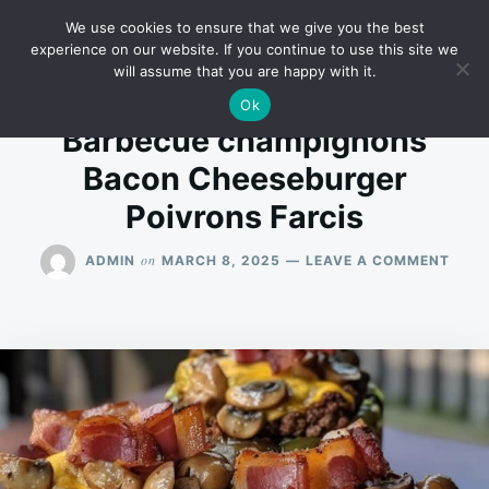
Skip
Search
RECIPES
We use cookies to ensure that we give you the best
to
for:
experience on our website. If you continue to use this site we
will assume that you are happy with it.
content
Ok
Barbecue champignons
Bacon Cheeseburger
Poivrons Farcis
ON
on
ADMIN
MARCH 8, 2025
LEAVE A COMMENT
BARB
CHA
BAC
CHEE
POIV
FARC